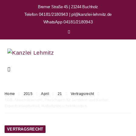
Bremer Straße 45 | 21244 Buchholz
Telefon 04181/2180943 | pl@kanzlei-lehmitz.de
WhatsApp 04181/2180943
Home
2015
April
21
Vertragsrecht
AGB: Abwehrklauseln, Pauschalen für Schäden und Kosten,
Eigentumsvorbehalt, Haftungsbeschränkungen
VERTRAGSRECHT