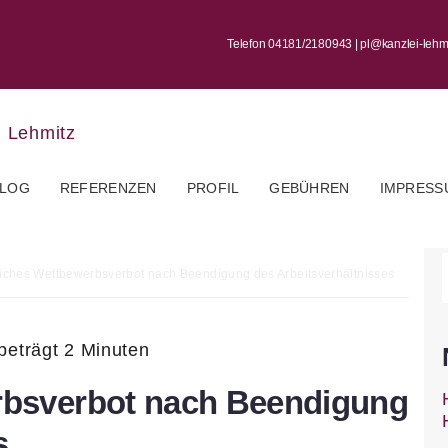
Telefon 04181/2180943 | pl@kanzlei-leh
LOG
REFERENZEN
PROFIL
GEBÜHREN
IMPRESS
liches Wettbewerbsverbot nach Beendigung des Arbeitsverhältnisses
beträgt 2 Minuten
rbsverbot nach Beendigung
s