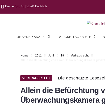
Bremer Str. 45 | 21244 Buchholz
UNSERE KANZLEI
TÄTIGKEITSGEBIETE
B
Home
2011
Juni
19
Vertragsrecht
Allein die Befürchtung von einer Überwachungskamera ge­film
Die geschätzte Lesezei
VERTRAGSRECHT
Allein die Befürchtung 
Überwachungskamera ge­