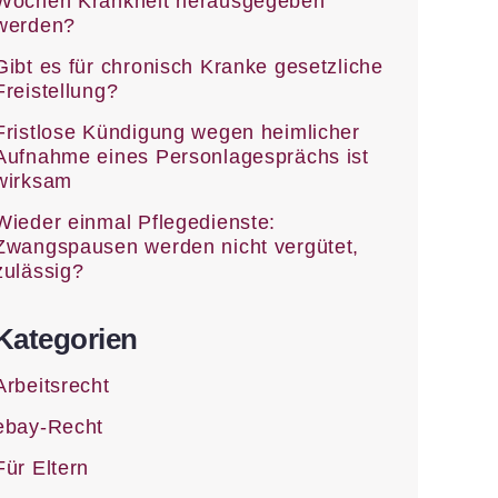
Wochen Krankheit herausgegeben
werden?
Gibt es für chronisch Kranke gesetzliche
Freistellung?
Fristlose Kündigung wegen heimlicher
Aufnahme eines Personlagesprächs ist
wirksam
Wieder einmal Pflegedienste:
Zwangspausen werden nicht vergütet,
zulässig?
Kategorien
Arbeitsrecht
ebay-Recht
Für Eltern