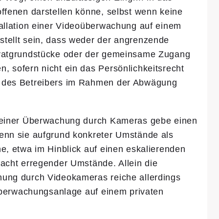
offenen darstellen könne, selbst wenn keine
tallation einer Videoüberwachung auf einem
tellt sein, dass weder der angren­zende
ivatgrundstücke oder der gemeinsame Zu­gang
 sofern nicht ein das Persönlichkeits­recht
e des Betreibers im Rahmen der Abwägung
g einer Überwachung durch Kame­ras gebe einen
enn sie aufgrund konkreter Um­stände als
e, etwa im Hinblick auf einen eskalieren­den
acht erregender Umstände. Al­lein die
ung durch Videokameras reiche aller­dings
r Überwachungsanlage auf einem privaten