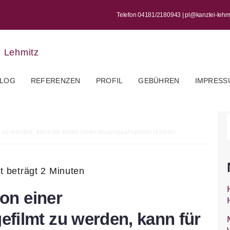
Telefon 04181/2180943 | pl@kanzlei-leh
LOG
REFERENZEN
PROFIL
GEBÜHREN
IMPRESS
t zu werden, kann für einen Unterlassungsanspruch reichen.
t beträgt 2 Minuten
von einer
filmt zu werden, kann für