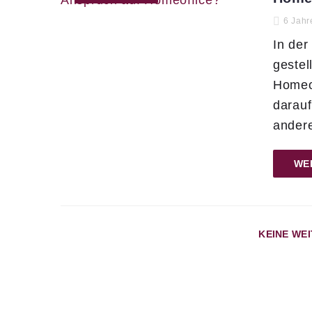
6 Jahr
In der
gestel
Homeo
darauf
andere
WE
KEINE WE