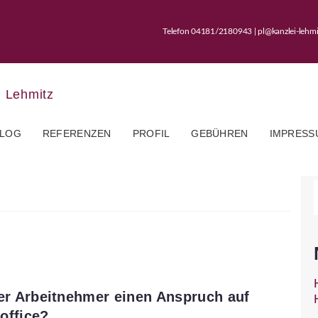
Telefon 04181/2180943 | pl@kanzlei-leh
LOG
REFERENZEN
PROFIL
GEBÜHREN
IMPRESS
er Arbeitnehmer einen Anspruch auf
office?